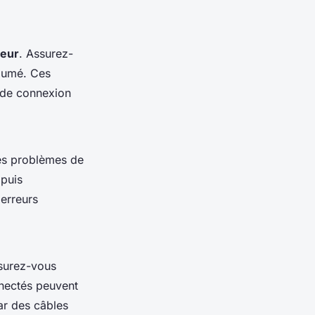
teur
. Assurez-
llumé. Ces
 de connexion
es problèmes de
 puis
 erreurs
surez-vous
nnectés peuvent
ar des câbles