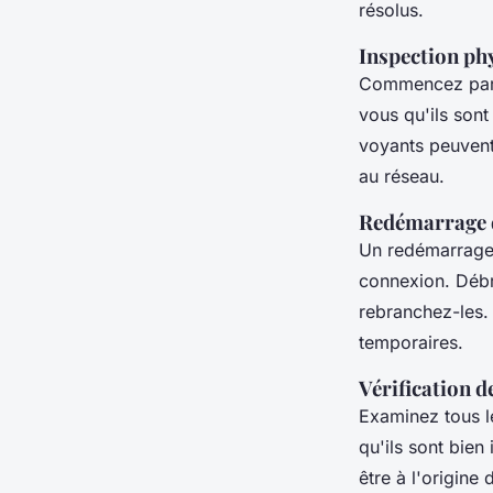
résolus.
Inspection ph
Commencez par 
vous qu'ils son
voyants peuven
au réseau.
Redémarrage 
Un redémarrage
connexion. Débr
rebranchez-les. 
temporaires.
Vérification d
Examinez tous l
qu'ils sont bie
être à l'origin