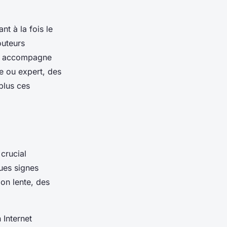
t à la fois le
outeurs
ous accompagne
e ou expert, des
plus ces
 crucial
ques signes
on lente, des
 Internet