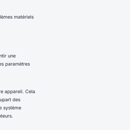
blèmes matériels
ntir une
ces paramètres
e appareil. Cela
lupart des
re système
teurs.