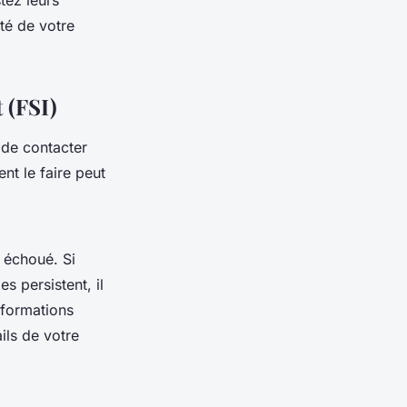
tez leurs
té de votre
 (FSI)
 de contacter
t le faire peut
t échoué. Si
s persistent, il
nformations
ils de votre