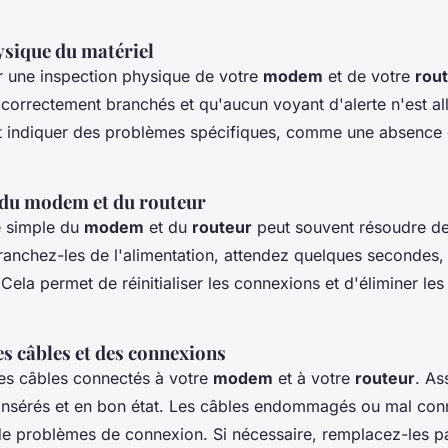
ysique du matériel
une inspection physique de votre
modem
et de votre
rou
t correctement branchés et qu'aucun voyant d'alerte n'est a
t indiquer des problèmes spécifiques, comme une absence
du modem et du routeur
 simple du
modem
et du
routeur
peut souvent résoudre d
anchez-les de l'alimentation, attendez quelques secondes,
Cela permet de réinitialiser les connexions et d'éliminer les
es câbles et des connexions
es câbles connectés à votre
modem
et à votre
routeur
. As
n insérés et en bon état. Les câbles endommagés ou mal co
e de problèmes de connexion. Si nécessaire, remplacez-les p