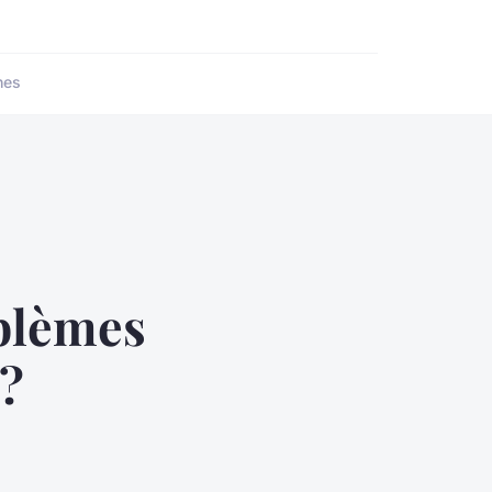
nes
blèmes
 ?