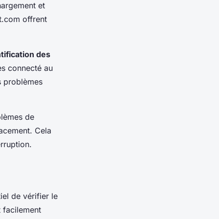
chargement et
t.com offrent
tification des
tes connecté au
es problèmes
blèmes de
cacement. Cela
rruption.
l de vérifier le
 facilement