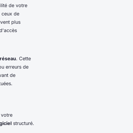
lité de votre
e ceux de
uvent plus
 d'accès
 réseau
. Cette
ou erreurs de
vant de
tuées.
 votre
iciel
structuré.