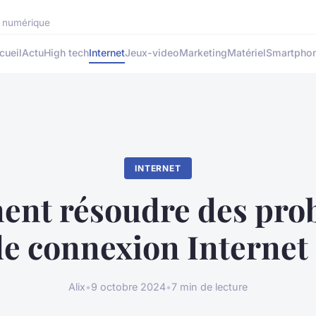
rs numérique
cueil
Actu
High tech
Internet
Jeux-video
Marketing
Matériel
Smartpho
INTERNET
nt résoudre des pro
e connexion Internet
Alix
•
9 octobre 2024
•
7 min de lecture