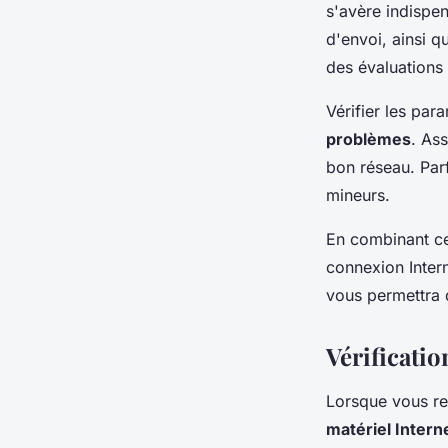
s'avère indispen
d'envoi, ainsi 
des évaluations 
Vérifier les par
problèmes
. As
bon réseau. Par
mineurs.
En combinant ce
connexion Inter
vous permettra d
Vérificatio
Lorsque vous ren
matériel Intern