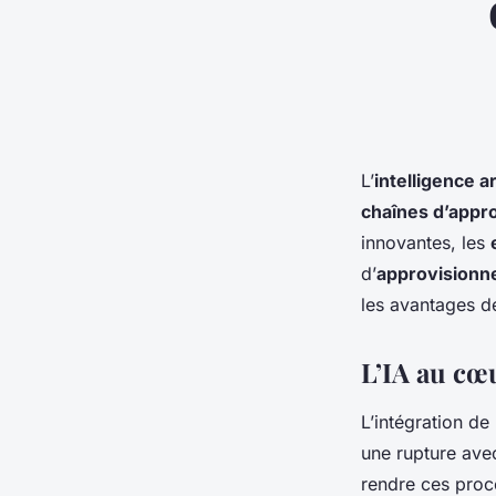
L’
intelligence art
chaînes d’appr
innovantes, les
d’
approvision
les avantages de
L’IA au cœ
L’intégration de 
une rupture ave
rendre ces proce