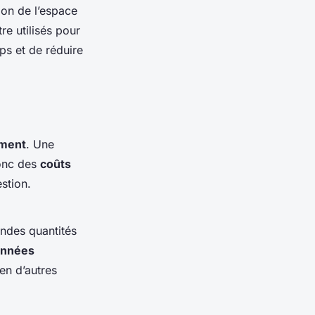
tion de l’espace
e utilisés pour
ps et de réduire
ement
. Une
donc des
coûts
stion.
andes quantités
nnées
en d’autres