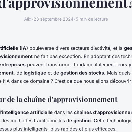
d'approvisionnement
Alix
•
23 septembre 2024
•
5 min de lecture
ificielle (IA)
bouleverse divers secteurs d’activité, et la
ges
ovisionnement
ne fait pas exception. En adoptant ces tech
entreprises
peuvent transformer fondamentalement leurs
p
nement
, de
logistique
et de
gestion des stocks
. Mais quels
 l’IA dans ce domaine ? C’est ce que nous allons découvrir 
ur de la chaîne d’approvisionnement
l’
intelligence artificielle
dans les
chaînes d’approvisionn
c les méthodes traditionnelles de
gestion
. Cette technologi
ssus plus intelligents, plus rapides et plus efficaces.