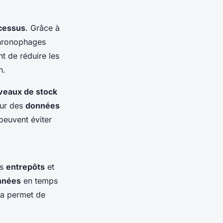
cessus
. Grâce à
 chronophages
t de réduire les
n.
veaux de stock
sur des
données
 peuvent éviter
s
entrepôts
et
nnées
en temps
ela permet de