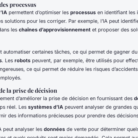
des processus
’IA
permettent d’optimiser les
processus
en identifiant les 
 solutions pour les corriger. Par exemple, l’IA peut identifi
dans les
chaînes d’approvisionnement
et proposer des sol
ut automatiser certaines tâches, ce qui permet de gagner d
s
. Les
robots
peuvent, par exemple, être utilisés pour effec
angereuses, ce qui permet de réduire les risques d’accidents
 employés.
e la prise de décision
lement d’améliorer la prise de décision en fournissant des
d
ps réel. Les
systèmes d’IA
peuvent analyser de grandes qu
rnir des informations précieuses pour prendre des décisions
A peut analyser les
données
de vente pour déterminer quels
ires et quels produits sont moins demandés. Cela permet au