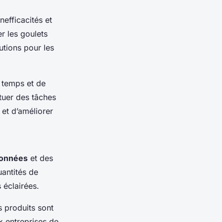
inefficacités et
er les goulets
utions pour les
u temps et de
tuer des tâches
 et d’améliorer
onnées
et des
antités de
 éclairées.
 produits sont
x entreprises de