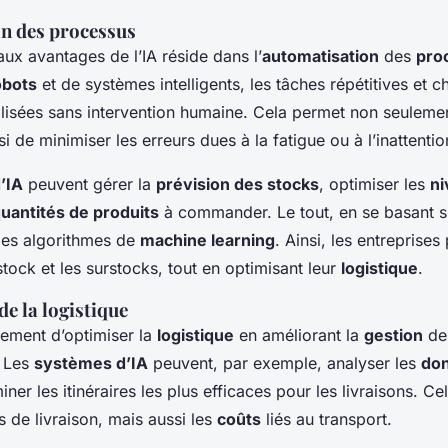
n des processus
aux avantages de l’IA réside dans l’
automatisation
des
pro
obots
et de systèmes intelligents, les tâches répétitives et
alisées sans intervention humaine. Cela permet non seulemen
si de minimiser les erreurs dues à la fatigue ou à l’inattentio
’IA
peuvent gérer la
prévision des stocks
, optimiser les
ni
uantités de produits
à commander. Le tout, en se basant 
es algorithmes de
machine learning
. Ainsi, les entreprises
stock et les surstocks, tout en optimisant leur
logistique
.
e la logistique
lement d’optimiser la
logistique
en améliorant la
gestion
de
. Les
systèmes d’IA
peuvent, par exemple, analyser les
do
iner les itinéraires les plus efficaces pour les livraisons. C
is de livraison, mais aussi les
coûts
liés au transport.