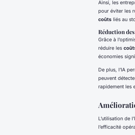
Ainsi, les entre
pour éviter les 
coûts
liés au st
Réduction des
Grâce à l’optim
réduire les
coût
économies signif
De plus, l’IA pe
peuvent détecter
rapidement les e
Amélioratio
L’utilisation de 
l’efficacité opér