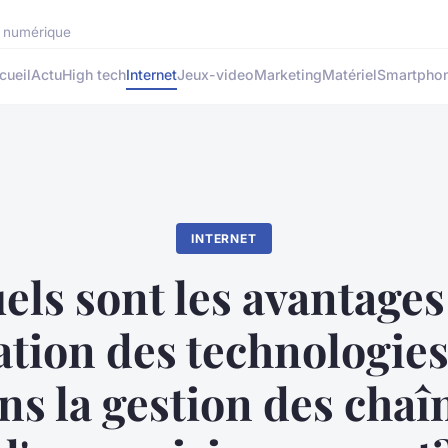
rs numérique
cueil
Actu
High tech
Internet
Jeux-video
Marketing
Matériel
Smartpho
INTERNET
els sont les avantages
sation des technologies
ns la gestion des chaî