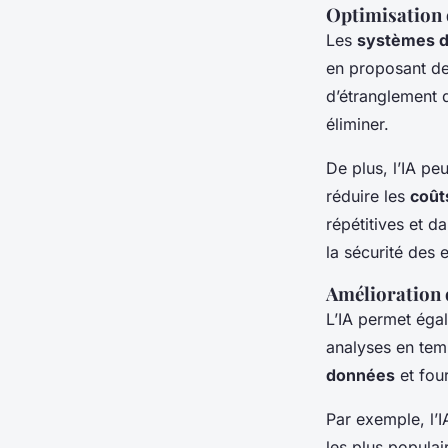
Optimisation 
Les
systèmes d
en proposant des
d’étranglement 
éliminer.
De plus, l’IA pe
réduire les
coût
répétitives et d
la sécurité des
Amélioration d
L’IA permet éga
analyses en tem
données
et fou
Par exemple, l’I
les plus popula