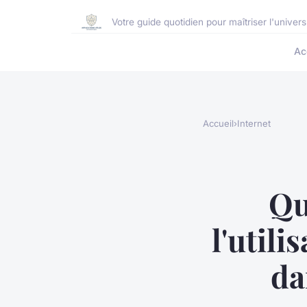
Votre guide quotidien pour maîtriser l'unive
Ac
Accueil
›
Internet
Qu
l'utili
da