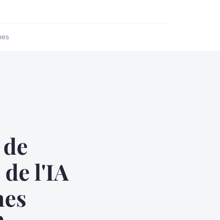
nes
 de
 de l'IA
nes