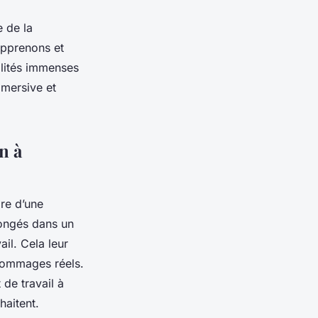
 de la
apprenons et
ilités immenses
mmersive et
n à
dre d’une
longés dans un
il. Cela leur
dommages réels.
 de travail à
haitent.