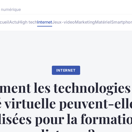
rs numérique
cueil
Actu
High tech
Internet
Jeux-video
Marketing
Matériel
Smartpho
INTERNET
ent les technologies 
é virtuelle peuvent-ell
lisées pour la formati