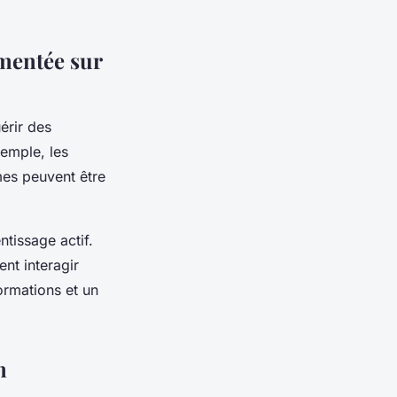
gmentée sur
érir des
xemple, les
es peuvent être
ntissage actif.
nt interagir
ormations et un
n