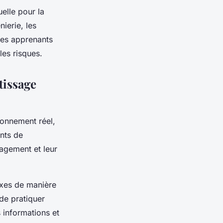
uelle pour la
ierie, les
 les apprenants
les risques.
tissage
ronnement réel,
nts de
gagement et leur
exes de manière
 de pratiquer
 informations et