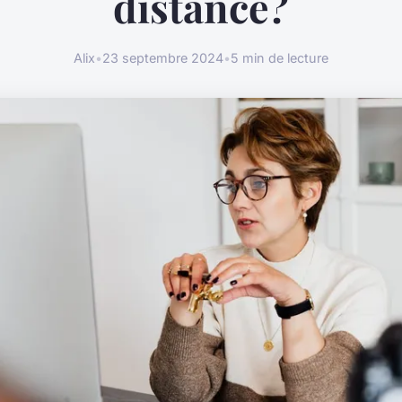
distance?
Alix
•
23 septembre 2024
•
5 min de lecture