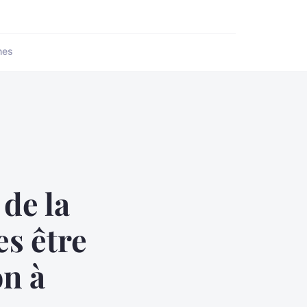
nes
de la
es être
on à