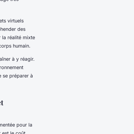
ts virtuels
éhender des
la réalité mixte
 corps humain.
aîner à y réagir.
vironnement
e se préparer à
et
gmentée pour la
 est le coût