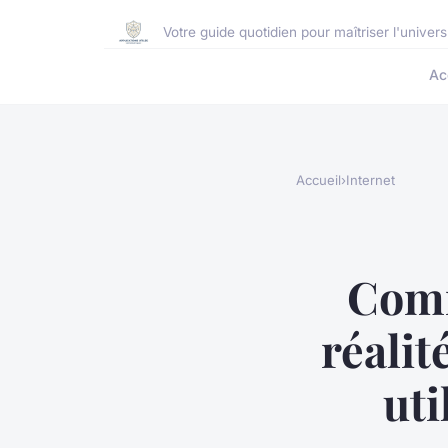
Votre guide quotidien pour maîtriser l'unive
Ac
Accueil
›
Internet
Comm
réalit
uti