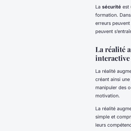
La
sécurité
est 
formation. Dans 
erreurs peuvent 
peuvent s’entraî
La réalité
interactive
La réalité augme
créant ainsi un
manipuler des ob
motivation.
La réalité augm
simple et compré
leurs compéten