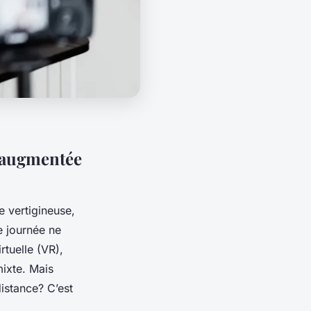
t augmentée
 vertigineuse,
e journée ne
rtuelle (VR),
ixte. Mais
istance? C’est