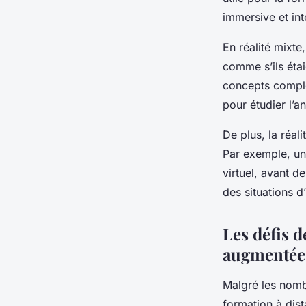
immersive et int
En réalité mixte
comme s’ils éta
concepts complex
pour étudier l’
De plus, la réali
Par exemple, un
virtuel, avant d
des situations 
Les défis d
augmentée 
Malgré les nomb
formation à dist