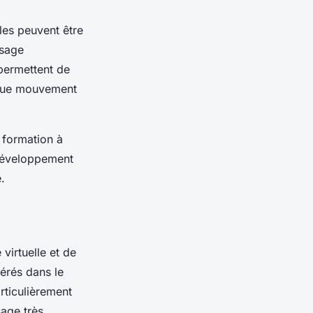
lles peuvent être
ssage
permettent de
aque mouvement
 formation à
 développement
.
virtuelle et de
sérés dans le
rticulièrement
sage très