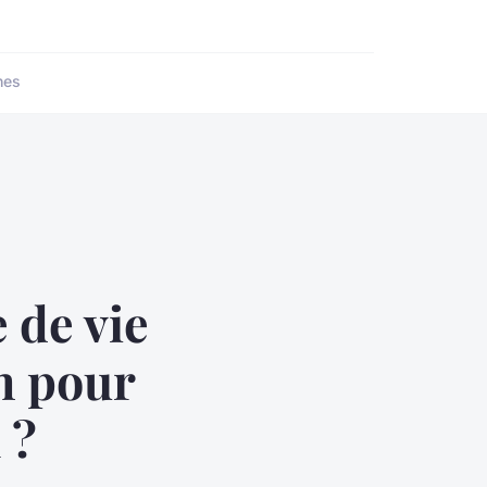
nes
 de vie
on pour
 ?