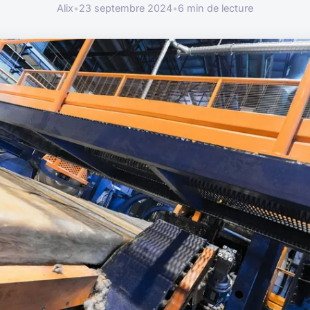
Alix
•
23 septembre 2024
•
6 min de lecture