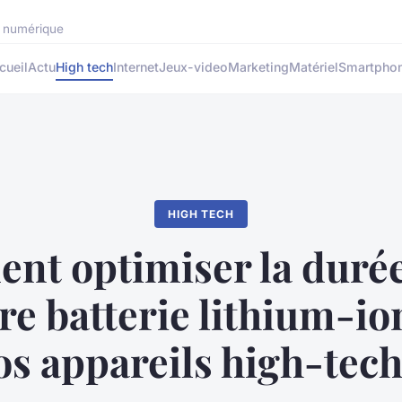
rs numérique
cueil
Actu
High tech
Internet
Jeux-video
Marketing
Matériel
Smartpho
HIGH TECH
t optimiser la durée
re batterie lithium-i
os appareils high-tech