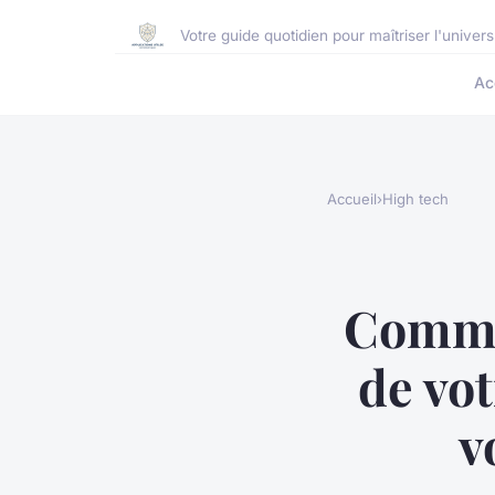
Votre guide quotidien pour maîtriser l'unive
Ac
Accueil
›
High tech
Commen
de vot
v