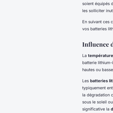
soient équipés 
les solliciter inu
En suivant ces 
vos batteries li
Influence d
La
températur
batterie lithium
hautes ou basse
Les
batteries li
typiquement ent
la dégradation c
sous le soleil o
significative la
d