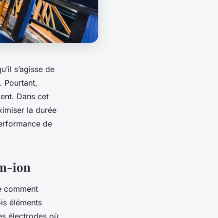
u’il s’agisse de
. Pourtant,
ent. Dans cet
ximiser la durée
 performance de
um-ion
dre comment
ois éléments
les électrodes où