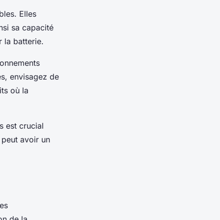
les. Elles
insi sa capacité
la batterie.
ironnements
es, envisagez de
ts où la
 est crucial
 peut avoir un
les
on de la