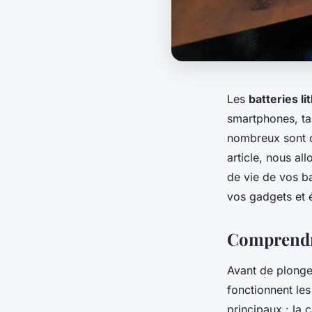
Les
batteries li
smartphones, tab
nombreux sont c
article, nous a
de vie de vos ba
vos gadgets et 
Comprendre
Avant de plonge
fonctionnent le
principaux : la 