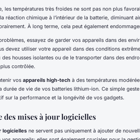
e, les températures très froides ne sont pas non plus favorab
la réaction chimique à l’intérieur de la batterie, diminuant a
rairement. À long terme, cela peut également endommager 
 problèmes, essayez de garder vos appareils dans des env
us devez utiliser votre appareil dans des conditions extrêm
 des housses isolantes ou de le transporter dans des endroi
plus contrôlée.
tenir vos
appareils high-tech
à des températures modérées
a durée de vie de vos batteries lithium-ion. Ce simple geste
tif sur la performance et la longévité de vos gadgets.
des mises à jour logicielles
 logicielles
ne servent pas uniquement à ajouter de nouvel
à vos appareils; elles sont également cruciales pour la gesti