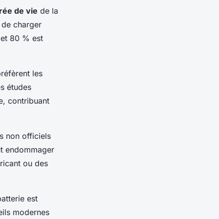
rée de vie
de la
e de charger
 et 80 % est
réfèrent les
es études
e, contribuant
s non officiels
peut endommager
bricant ou des
atterie est
reils modernes