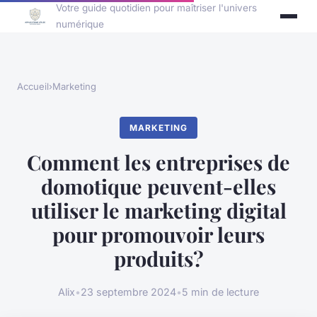
Votre guide quotidien pour maîtriser l'univers
numérique
Accueil
›
Marketing
MARKETING
Comment les entreprises de
domotique peuvent-elles
utiliser le marketing digital
pour promouvoir leurs
produits?
Alix
•
23 septembre 2024
•
5 min de lecture